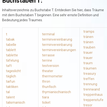
Buchstaben T:
Inhaltsverzeichnis zu Buchstabe T. Entdecken Sie hier, dass Träume
mit dem Buchstaben T beginnen. Eine sehr ernste Definition und
Bedeutung jedes Traumes.
tramps
t
terminal
tränen
tabak
terminvereinbarung
tränen
tabelle
terminvereinbarung
trauben
tablett
terminvereinbarungen
trauer
tablette
terrasse
trauer
täfelung
terrine
traum
taft
testversion
träumen
tageslicht
theater
treasury
täglich
thermometer
treffen
taifun
thron
trennung
taktiken
thunfisch
trennwand
tal
thymianischianisch
treppenhaus
talent
tiara
treppenstufe
talismanisch
ticket
tresor