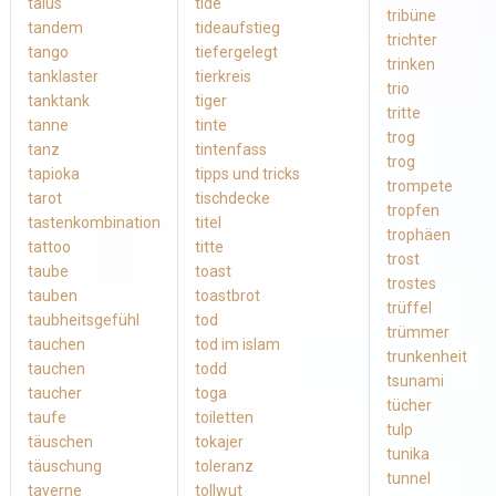
talus
tide
tribüne
tandem
tideaufstieg
trichter
tango
tiefergelegt
trinken
tanklaster
tierkreis
trio
tanktank
tiger
tritte
tanne
tinte
trog
tanz
tintenfass
trog
tapioka
tipps und tricks
trompete
tarot
tischdecke
tropfen
tastenkombination
titel
trophäen
tattoo
titte
trost
taube
toast
trostes
tauben
toastbrot
trüffel
taubheitsgefühl
tod
trümmer
tauchen
tod im islam
trunkenheit
tauchen
todd
tsunami
taucher
toga
tücher
taufe
toiletten
tulp
täuschen
tokajer
tunika
täuschung
toleranz
tunnel
taverne
tollwut