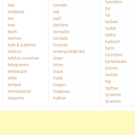
tunnelnn
taxi
tomate
tür
teddybär
top
tür
tee
topf
turban
teer
töpferei
türkei
teich
toreador
türkis
teiches
tornado
türkisch
teile & zubehör
torpedo
turm
telefon
totempfahlpfahl
türsteher
telefon-nummer
töten
turteltaube
telegramm
töten
tutorin
teleskopie
trace
twitter
teller
track
typ
tempel
tragen
typhus
tennisplätze
tragesac
tyrannei
teppiche
traktor
tyrannin