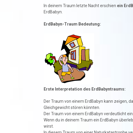
In deinem Traum letzte Nacht erschien
ein Erd
ErdBabyn.
ErdBabyn-Traum Bedeutung:
Erste Interpretation des ErdBabyntraums:
Der Traum von einem ErdBabyn kann zeigen, das
Gleichgewicht stören könnten.
Der Traum von einem ErdBabyn verdeutlicht ein G
Wenn du in deinem Traum ein ErdBabyn überlebs
wirst.
In diesem Traum von einer Naturkatastrophe ver