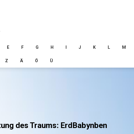
.
E
F
G
H
I
J
K
L
M
Z
Ä
Ö
Ü
utung des Traums: ErdBabynben