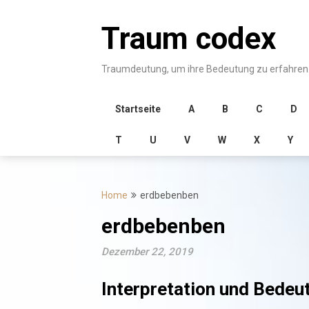
Skip
to
Traum codex
content
Traumdeutung, um ihre Bedeutung zu erfahren
Startseite
A
B
C
D
T
U
V
W
X
Y
Home
erdbebenben
erdbebenben
Dezember 22, 2019
Interpretation und Bede