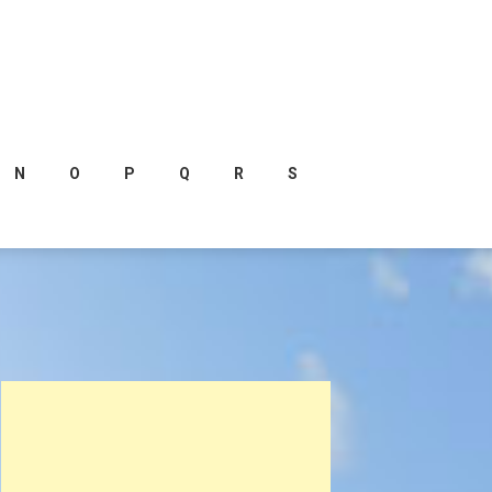
N
O
P
Q
R
S