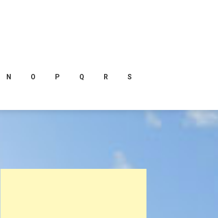
N
O
P
Q
R
S