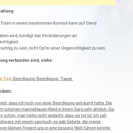
tattung:
 Toten in einem bestimmten Kontext kann auf Elend
aben wird, kündigt das Veränderungen an.
chtigkeit.
chtig zu sein, nicht Opfer einer Ungerechtigkeit zu sein.
ung verbunden sind, siehe:
m Tod
, Beerdigung, Beerdigung, Trauer.
träum:
ich, dass ich noch von einer Beerdigung geträumt hatte. Die
em schönen marineblauen Kleid in ihrem Sarg sehr ähnlich. Sie
r schön, man hätte nicht gedacht, dass sie tot ist. Ich sah
Schwarz mit einem sacntuch, es gab Gebete, die meine
ren kleinen Fingern uns in eine bessere Welt führen könnte.