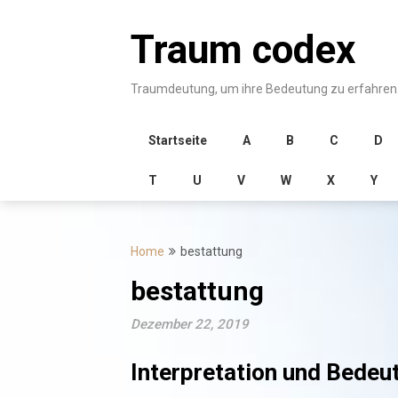
Skip
to
Traum codex
content
Traumdeutung, um ihre Bedeutung zu erfahren
Startseite
A
B
C
D
T
U
V
W
X
Y
Home
bestattung
bestattung
Dezember 22, 2019
Interpretation und Bedeu