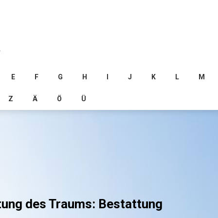
.
E
F
G
H
I
J
K
L
M
Z
Ä
Ö
Ü
tung des Traums: Bestattung