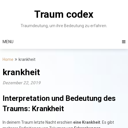
Skip
to
Traum codex
content
Traumdeutung, um ihre Bedeutung zu erfahren.
MENU
Home
krankheit
krankheit
Dezember 22, 2019
Interpretation und Bedeutung des
Traums: Krankheit
In deinem Traum letzte Nacht erschien
eine Krankheit
. Es gibt